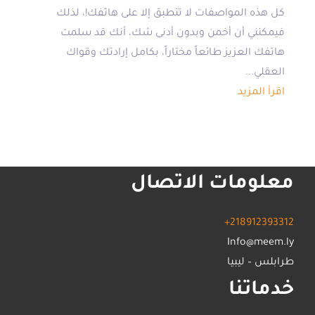
كل هذه المواصفات لا تنطبق إلا على هاتفك!، لذلك
فيمكنني أن أخمن وبدون أدنى شك، أنك قد سلمت
هاتفك العزيز طائعاً مختاراً، بكامل إرادتك وقواك
العقلي...
اقرأ المزيد
معلومات الاتصال
+218912393312
Info@meem.ly
طرابلس – ليبيا
خدماتنا