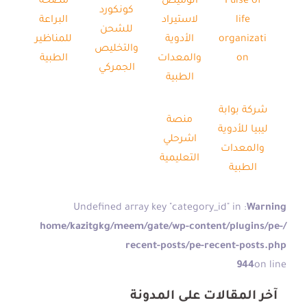
Pulse of
الوميض
مصحة
كونكورد
life
لاستيراد
البراعة
للشحن
organizati
الأدوية
للمناظير
والتخليص
on
والمعدات
الطبية
الجمركي
الطبية
شركة بوابة
منصة
ليبيا للأدوية
اشرحلي
والمعدات
التعليمية
الطبية
: Undefined array key "category_id" in
Warning
/home/kazitgkg/meem/gate/wp-content/plugins/pe-
recent-posts/pe-recent-posts.php
944
on line
آخر المقالات على المدونة