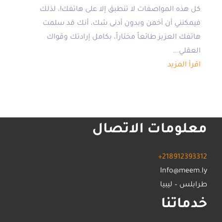
كل هذه المواصفات لا تنطبق إلا على هاتفك!، لذلك
فيمكنني أن أخمن وبدون أدنى شك، أنك قد سلمت
هاتفك العزيز طائعاً مختاراً، بكامل إرادتك وقواك
العقلي...
اقرأ المزيد
معلومات الاتصال
+218912393312
Info@meem.ly
طرابلس – ليبيا
خدماتنا