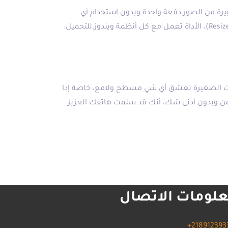
يرة من الصور دفعة واحدة وبدون استخدام أي
برامج، فقط حمل الأداة ثم قم بتحديد الصور التي تريد تغيير حجمها ثم (كليك يمين) ثم (Resize pictures)، الأداة تعمل مع كل أنظمة ويندوز.للتحميل:
نات الصغيرة تعشق أي شي مسطح ولامع، خاصة إذا
أخمن وبدون أدنى شك، أنك قد سلمت هاتفك العزيز
لومات الاتصال
+218912393