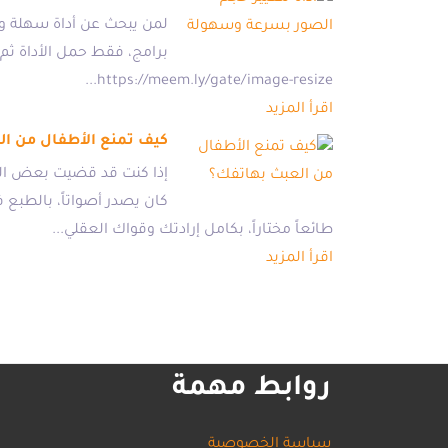
لمن يبحث عن أداة سهلة وس
https://meem.ly/gate/image-resize...
اقرأ المزيد
كيف تمنع الأطفال من ال
إذا كنت قد قضيت بعض الو
كان يصدر أصواتاً، بالطبع
طائعاً مختاراً، بكامل إرادتك وقواك العقلي...
اقرأ المزيد
روابط مهمة
سياسة الخصوصية