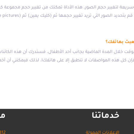
ريعة لتغيير حجم الصور، هذه الأداة تمكنك من تغيير حجم مجموعة كب
عبث بهاتفك؟
قت خلال المدة الماضية بجانب أحد الأطفال، فستدرك أن هذه الكائ
 فإن كل هذه المواصفات لا تنطبق إلا على هاتفك!، لذلك فيمكنني أن 
خدماتنا
مع
الإعلانات الممولة
312