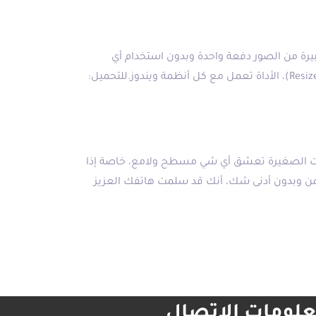
يرة من الصور دفعة واحدة وبدون استخدام أي
برامج، فقط حمل الأداة ثم قم بتحديد الصور التي تريد تغيير حجمها ثم (كليك يمين) ثم (Resize pictures)، الأداة تعمل مع كل أنظمة ويندوز.للتحميل:
نات الصغيرة تعشق أي شي مسطح ولامع، خاصة إذا
أخمن وبدون أدنى شك، أنك قد سلمت هاتفك العزيز
لومات الاتصال