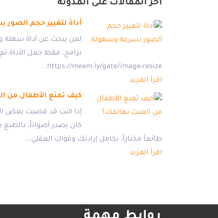
آخر المقالات على المدونة
أداة لتغيير حجم الصور 
لمن يبحث عن أداة سهلة وس
https://meem.ly/gate/image-resize...
اقرأ المزيد
كيف تمنع الأطفال من ال
إذا كنت قد قضيت بعض الو
كان يصدر أصواتاً، بالطبع
طائعاً مختاراً، بكامل إرادتك وقواك العقلي...
اقرأ المزيد
روابط مهمة