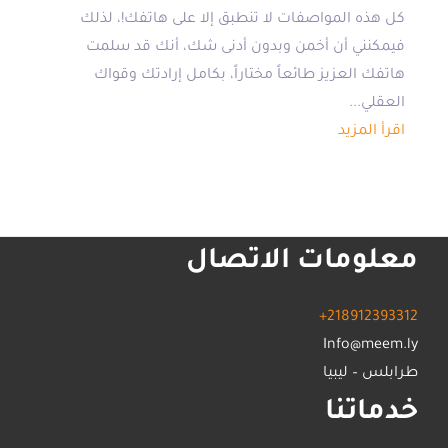
كل هذه المواصفات لا تنطبق إلا على هاتفك!، لذلك
فيمكنني أن أخمن وبدون أدنى شك، أنك قد سلمت
هاتفك العزيز طائعاً مختاراً، بكامل إرادتك وقواك
العقلي...
اقرأ المزيد
معلومات الاتصال
+218912393312
Info@meem.ly
طرابلس – ليبيا
خدماتنا