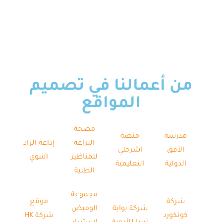
من أعمالنا في تصميم
المواقع
مصحة
مدرسة
منصة
البراعة
إذاعة الزاد
الأفق
اشرحلي
للمناظير
النبوي
الدولية
التعليمية
الطبية
مجموعة
شركة
موقع
شركة بوابة
الوميض
كونكورد
شركة HK