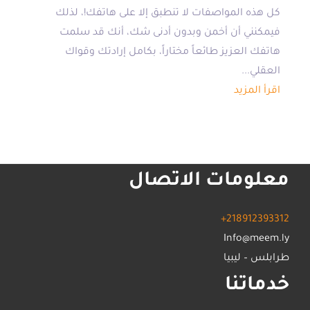
كل هذه المواصفات لا تنطبق إلا على هاتفك!، لذلك
فيمكنني أن أخمن وبدون أدنى شك، أنك قد سلمت
هاتفك العزيز طائعاً مختاراً، بكامل إرادتك وقواك
العقلي...
اقرأ المزيد
معلومات الاتصال
+218912393312
Info@meem.ly
طرابلس – ليبيا
خدماتنا