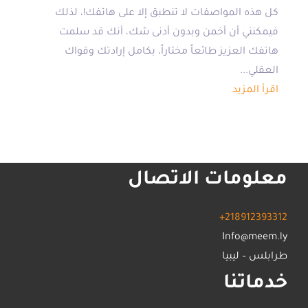
كل هذه المواصفات لا تنطبق إلا على هاتفك!، لذلك
فيمكنني أن أخمن وبدون أدنى شك، أنك قد سلمت
هاتفك العزيز طائعاً مختاراً، بكامل إرادتك وقواك
العقلي...
اقرأ المزيد
معلومات الاتصال
+218912393312
Info@meem.ly
طرابلس – ليبيا
خدماتنا