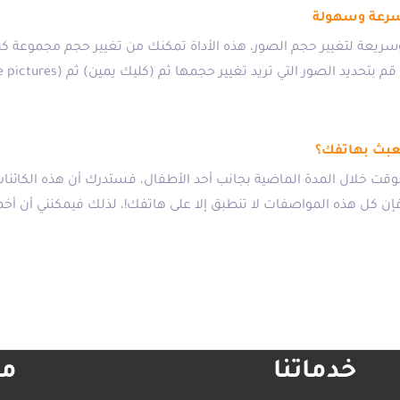
بسرعة وسهولة
ريعة لتغيير حجم الصور، هذه الأداة تمكنك من تغيير حجم مجموعة كب
عبث بهاتفك؟
قت خلال المدة الماضية بجانب أحد الأطفال، فستدرك أن هذه الكائ
 فإن كل هذه المواصفات لا تنطبق إلا على هاتفك!، لذلك فيمكنني أن 
خدماتنا
مع