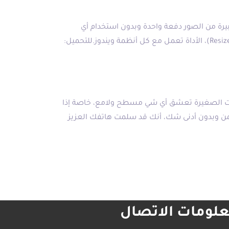
يرة من الصور دفعة واحدة وبدون استخدام أي
برامج، فقط حمل الأداة ثم قم بتحديد الصور التي تريد تغيير حجمها ثم (كليك يمين) ثم (Resize pictures)، الأداة تعمل مع كل أنظمة ويندوز.للتحميل:
نات الصغيرة تعشق أي شي مسطح ولامع، خاصة إذا
أخمن وبدون أدنى شك، أنك قد سلمت هاتفك العزيز
لومات الاتصال