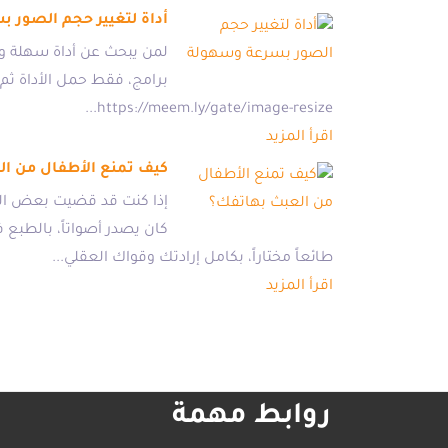
أداة لتغيير حجم الصور 
لمن يبحث عن أداة سهلة وس
https://meem.ly/gate/image-resize...
اقرأ المزيد
كيف تمنع الأطفال من ال
إذا كنت قد قضيت بعض الو
كان يصدر أصواتاً، بالطبع
طائعاً مختاراً، بكامل إرادتك وقواك العقلي...
اقرأ المزيد
روابط مهمة