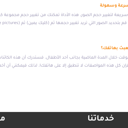
بسرعة وسهولة
ريعة لتغيير حجم الصور، هذه الأداة تمكنك من تغيير حجم مجموعة كب
عبث بهاتفك؟
قت خلال المدة الماضية بجانب أحد الأطفال، فستدرك أن هذه الكائ
 فإن كل هذه المواصفات لا تنطبق إلا على هاتفك!، لذلك فيمكنني أن 
خدماتنا
مع