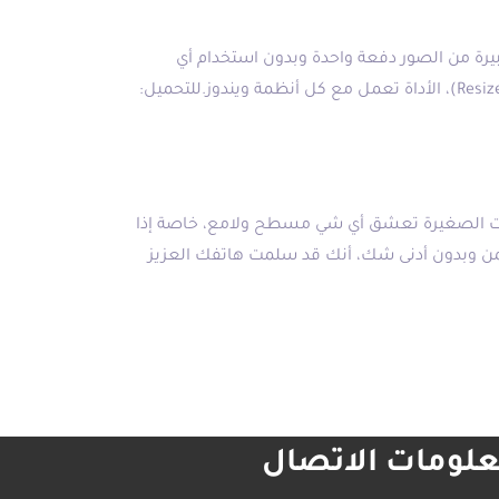
يرة من الصور دفعة واحدة وبدون استخدام أي
برامج، فقط حمل الأداة ثم قم بتحديد الصور التي تريد تغيير حجمها ثم (كليك يمين) ثم (Resize pictures)، الأداة تعمل مع كل أنظمة ويندوز.للتحميل:
نات الصغيرة تعشق أي شي مسطح ولامع، خاصة إذا
أخمن وبدون أدنى شك، أنك قد سلمت هاتفك العزيز
لومات الاتصال