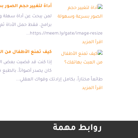
أداة لتغيير حجم الصور 
لمن يبحث عن أداة سهلة وس
https://meem.ly/gate/image-resize...
اقرأ المزيد
كيف تمنع الأطفال من ال
إذا كنت قد قضيت بعض الو
كان يصدر أصواتاً، بالطبع
طائعاً مختاراً، بكامل إرادتك وقواك العقلي...
اقرأ المزيد
روابط مهمة